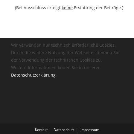
(Bei Ausschluss erfolgt
keine
Erstattung der Beiträge.)
Wir verwenden nur technisch erforderliche Cookies.
Durch die weitere Nutzung der Webseite stimmen Sie
der Verwendung der technischen Cookies zu.
Weitere Informationen finden Sie in unserer
Datenschutzerklärung
.
Kontakt
Datenschutz
Impressum